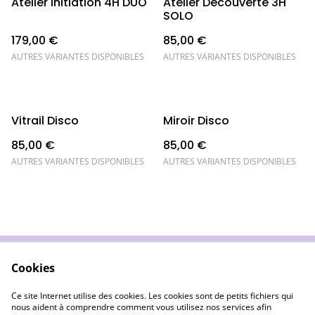
Atelier Initiation 4H DUO
Atelier Découverte 3H
SOLO
179,00 €
85,00 €
AUTRES VARIANTES DISPONIBLES
AUTRES VARIANTES DISPONIBLES
Vitrail Disco
Miroir Disco
85,00 €
85,00 €
AUTRES VARIANTES DISPONIBLES
AUTRES VARIANTES DISPONIBLES
Cookies
Wecandoo
Conditions Ventes
LIvraison & Retours
Confidentialité
Ce site Internet utilise des cookies. Les cookies sont de petits fichiers qui
Cookies
nous aident à comprendre comment vous utilisez nos services afin