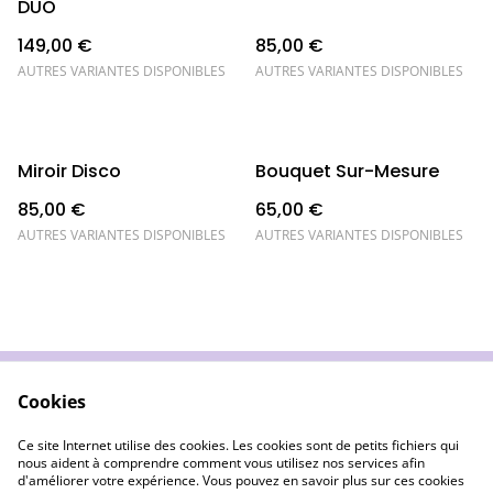
DUO
149,00 €
85,00 €
AUTRES VARIANTES DISPONIBLES
AUTRES VARIANTES DISPONIBLES
Miroir Disco
Bouquet Sur-Mesure
85,00 €
65,00 €
AUTRES VARIANTES DISPONIBLES
AUTRES VARIANTES DISPONIBLES
Cookies
Wecandoo
Conditions Ventes
LIvraison & Retours
Confidentialité
Ce site Internet utilise des cookies. Les cookies sont de petits fichiers qui
Cookies
nous aident à comprendre comment vous utilisez nos services afin
d'améliorer votre expérience. Vous pouvez en savoir plus sur ces cookies