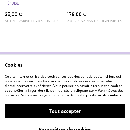
ÉPUISÉ
35,00 €
179,00 €
AUTRES VARIANTES DISPONIBLES
AUTRES VARIANTES DISPONIBLES
Cookies
Wecandoo
Conditions Ventes
LIvraison & Retours
Confidentialité
Ce site Internet utilise des cookies. Les cookies sont de petits fichiers qui
Cookies
nous aident à comprendre comment vous utilisez nos services afin
d'améliorer votre expérience. Vous pouvez en savoir plus sur ces cookies
et contrôler la façon dont ils sont utilisés en cliquant sur « Paramètres des
cookies ». Vous pouvez également consulter notre
politique de cookies
.
Tout accepter
©
2026
L'Atelier Luména
Paramètres de cookies