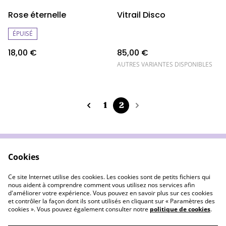
Rose éternelle
Vitrail Disco
ÉPUISÉ
18,00 €
85,00 €
AUTRES VARIANTES DISPONIBLES
1
2
Cookies
Wecandoo
Conditions Ventes
LIvraison & Retours
Confidentialité
Ce site Internet utilise des cookies. Les cookies sont de petits fichiers qui
Cookies
nous aident à comprendre comment vous utilisez nos services afin
d'améliorer votre expérience. Vous pouvez en savoir plus sur ces cookies
et contrôler la façon dont ils sont utilisés en cliquant sur « Paramètres des
cookies ». Vous pouvez également consulter notre
politique de cookies
.